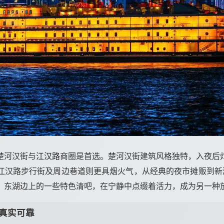
楚河汉街与
江汉路
商圈是首选。楚河汉街建筑风格独特，入夜后
汉路步行街及周边巷道则更具烟火气，从经典的夜市摊贩到新潮的酒
。东湖边上的一些特色清吧，在宁静中点缀着活力，成为另一种
真实可靠