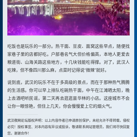
吃饭也是玩乐的一部分。热干面、豆皮、面窝这些早点，随便找
家巷子里的店都好吃。户部巷名气大但价格偏高，本地人更爱去
粮道街、山海关路这些地方，十几块钱能吃得撑。对了，武汉人
吃辣，但不像四川那么麻，点菜时记得说“微辣”就好。
说到底，武汉的玩乐不在于多高级的景点，而在于那种热气腾腾
的生活感。你可以早上排队吃碗热干面，中午在江滩晒太阳，晚
上去酒吧听民谣，第二天再去逛逛昙华林的小店。这座城市不会
让你一眼惊艳，但住上几天，你会慢慢爱上它的烟火气。
武汉夜网论坛
版权声明：以上内容作者已申请原创保护，未经允许不得转载，侵权
必究！授权事宜、对本内容有异议或投诉，敬请联系网站管理员，我们将尽快回复
您，谢谢合作！