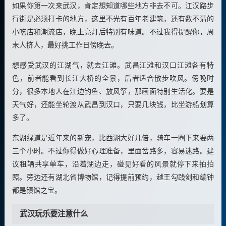
如果你第一次来武汉，肯定想知道哪些地方非去不可。江汉路步
行街是必须打卡的地方，这里不光有百年老建筑，还有数不清的
小吃店和潮流店，晚上亮灯后特别有味道。不过我得提醒你，周
末人挤人，最好挑工作日傍晚去。
想感受武汉的江湖气，就去
江滩
。武昌江滩和汉口江滩各有特
色，前者能看到长江大桥的全景，后者适合散步吹风。傍晚时
分，很多本地人在江边钓鱼、放风筝，那画面特别生活化。要是
天气好，还能坐轮渡从武昌到汉口，只要几块钱，比坐游船划算
多了。
东湖绿道是近年来的新宠，比西湖大好几倍，骑车一圈下来要两
三个小时。不过你得做好心理准备，里面岔路多，容易迷路。建
议租辆共享单车，沿着湖边走，碰见好看的风景就停下来拍拍
照。旁边还有湖北省博物馆，记得提前预约，越王勾践剑和编钟
都是镇馆之宝。
武汉玩乐要注意什么