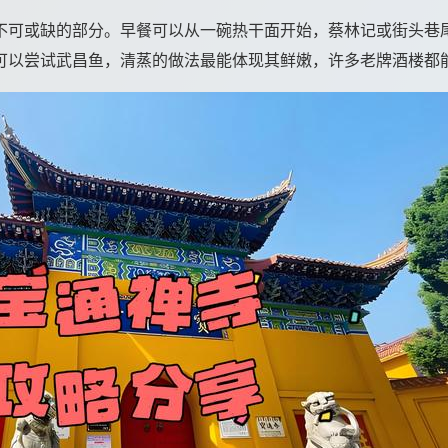
不可或缺的部分。早餐可以从一碗热干面开始，蔡林记或街头巷
可以尝试武昌鱼，清蒸的做法最能体现其鲜嫩，许多老牌酒楼都