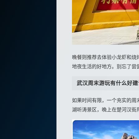
晚餐则推荐去体验小龙虾和烧
地夜生活的好地方。别忘了尝
武汉周末游玩有什么好建
如果时间有限，一个充实的周
湖听涛景区，晚上在楚河汉街