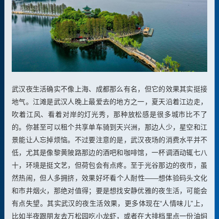
武汉夜生活确实不像上海、成都那么有名，但它的效果其实挺接
地气。江滩是武汉人晚上最爱去的地方之一，夏天沿着江边走，
吹着江风、看着对岸的灯光秀，那种放松感是很多城市比不了
的。你甚至可以租个共享单车骑到天兴洲，那边人少，星空和江
景能让人忘掉烦恼。不过要注意的是，武汉夜场的消费水平并不
低，尤其是像黎黄陂路那边的酒吧和咖啡馆，一杯调酒动辄七八
十，环境是挺文艺，但荷包会有点疼。至于光谷那边的夜市，虽
然热闹，但人多拥挤，效果好坏看个人耐性——想体验码头文化
和市井烟火，那绝对值得；要是想找安静优雅的夜生活，可能会
有点失望。其实武汉的夜生活效果，更多体现在“人情味儿”上，
比如半夜跟朋友去万松园吃小龙虾，或者在大排档里点一份油焖