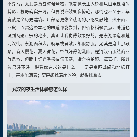
不算亏，尤其是黄昏时候登楼，能看见长江大桥和龟山电视塔的
剪影，视野确实开阔。但要说它效果多惊艳，那倒也不至于，毕
竟就是个历史建筑。户部巷更像个热闹的小吃集散地，热干面、
豆皮、面窝这些本地的味道都能尝到，但价格稍微贵点，味道也
没到特别正宗的地步。真正让我觉得效果好的，是东湖绿道和楚
河汉街。东湖面积大，骑车或者散步都很舒服，尤其是磨山那段
路，春天樱花、夏天荷花，空气好得能洗肺。楚河汉街虽然商业
气息浓，但晚上灯光秀挺有氛围感，适合拍拍照、逛逛街。所以
效果好不好，得看你追求的是什么——要是贪图热闹和地标打
卡，基本能满意；要是想找深度体验，就得挑着去。
武汉的
夜生活
体验感怎么样