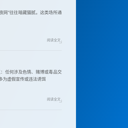
夜网”往往暗藏猫腻。这类场所通
阅读全文
点：任何涉及色情、赌博或毒品交
息多为虚假宣传或违法诱饵
阅读全文