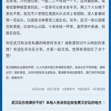
去茶馆，只付座位费，一般二三十块钱一个人，这样最划算。或
者找那种按壶卖的店，一壶茶可以续水坐半天，两三个人分摊下
来也不贵。现在不少茶馆在美团大众点评上有团购，双人套餐经
常一百出头，比直接点单便宜三成左右。另外，武汉一些公园里
也有茶座，比如中山公园，十来块钱一杯茶，虽然茶叶普通，但
胜在自在。
你在武汉有没有私藏的喝茶好去处？或者遇到过什么特别的茶
馆？欢迎在评论区分享，大家一起交流，觉得有用别忘了点个
赞！
武汉夜网论坛
版权声明：以上内容作者已申请原创保护，未经允许不得转载，侵权
必究！授权事宜、对本内容有异议或投诉，敬请联系网站管理员，我们将尽快回复
您，谢谢合作！
品茶价格
武汉茶馆
消费参考
地段差异
实惠选择
武汉玩乐效果好不好？本地人告诉你这些免费又好玩的地方