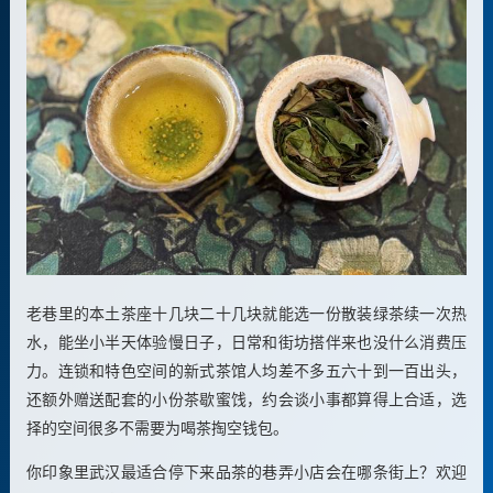
老巷里的本土茶座十几块二十几块就能选一份散装绿茶续一次热
水，能坐小半天体验慢日子，日常和街坊搭伴来也没什么消费压
力。连锁和特色空间的新式茶馆人均差不多五六十到一百出头，
还额外赠送配套的小份茶歇蜜饯，约会谈小事都算得上合适，选
择的空间很多不需要为喝茶掏空钱包。
你印象里武汉最适合停下来品茶的巷弄小店会在哪条街上？欢迎