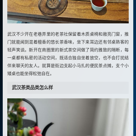
武汉不少开在老巷弄里的老茶社保留着木质桌椅和敞亮门窗，推
门就能闻到混着檀香的悠长茶香味，坐下来耳边还有邻桌熟客的
轻声笑谈。新开在商圈里的新式茶空间做了简约雅致的隔断，每
一桌都有私密的活动空间，既适合独自坐着放空，也不会打扰结
伴来聊天的友人。就算是街边支起小马扎的便民茶点摊，支个小
矮桌也能坐得松弛自在。
武汉茶类品类怎么样