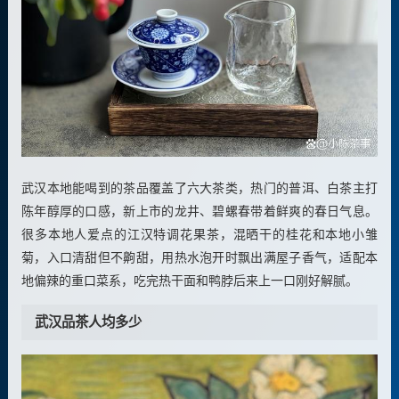
武汉本地能喝到的茶品覆盖了六大茶类，热门的普洱、白茶主打
陈年醇厚的口感，新上市的龙井、碧螺春带着鲜爽的春日气息。
很多本地人爱点的江汉特调花果茶，混晒干的桂花和本地小雏
菊，入口清甜但不齁甜，用热水泡开时飘出满屋子香气，适配本
地偏辣的重口菜系，吃完热干面和鸭脖后来上一口刚好解腻。
武汉品茶人均多少