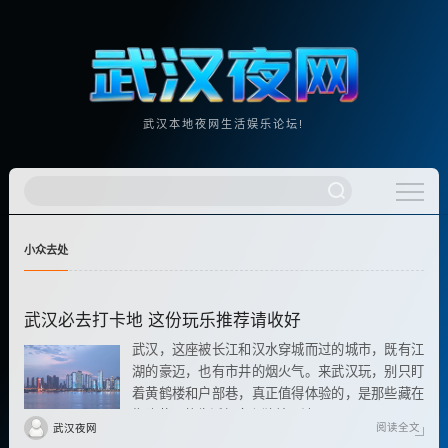
武汉本地夜网生活娱乐论坛!
小众去处
武汉必去打卡地 这份玩乐推荐请收好
武汉，这座被长江和汉水穿城而过的城市，既有江
湖的豪迈，也有市井的烟火气。来武汉玩，别只盯
着黄鹤楼和户部巷，真正值得体验的，是那些藏在
街头巷尾的生活气息和独特玩法。
阅读全文
武汉夜网