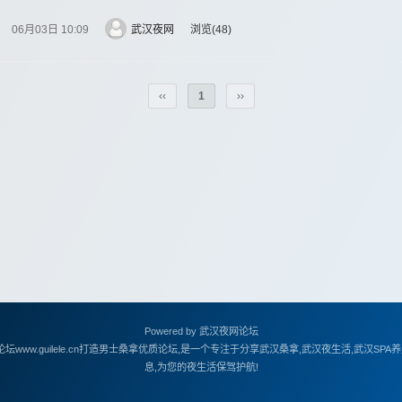
06月03日 10:09
武汉夜网
浏览
48
‹‹
1
››
Powered by
武汉夜网论坛
www.guilele.cn打造男士桑拿优质论坛,是一个专注于分享武汉桑拿,武汉夜生活,武汉S
息,为您的夜生活保驾护航!