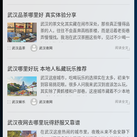
武汉品茶哪里好 真实体验分享
武汉的茶文化其实藏在闹市深处，那些真正懂得品
茶的人，往往不会直奔高档茶楼，而是沿着老街巷
弄慢慢找。我泡在武汉茶圈这些年，见过不少喝一
杯就走的过客
阅读全文
武汉品茶
武汉夜网
武汉哪里好玩 本地人私藏玩乐推荐
武汉这座城市，吃喝玩乐的选择实在太多，初来乍
到容易挑花眼。很多人问我来武汉到底该怎么玩，
其实除了黄鹤楼和户部巷，这座城市藏着不少本地
人反复去的好去处。说到底
阅读全文
武汉娱乐
武汉夜网
武汉夜网去哪里玩得舒服又靠谱
在武汉这座热闹的城市里，夜晚从来不会安静下