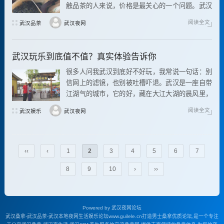
触品茶的人来说，价格是最关心的一个问题。武汉
品茶什么价格，其实并没有一个统一的答案
阅读全文
武汉品茶
武汉夜网
武汉玩乐到底值不值？真实体验告诉你
很多人问我武汉到底好不好玩，我常说一句话：别
信网上的滤镜，也别被吐槽吓退。武汉是一座自带
江湖气的城市，它的好，藏在大江大湖的晨风里，
也藏在老街巷的烟火气中。
阅读全文
武汉娱乐
武汉夜网
‹‹
‹
1
2
3
4
5
6
7
8
9
10
›
››
Powered by
武汉夜网论坛
武汉桑拿-武汉品茶-武汉本地夜网生活娱乐论坛www.guilele.cn打造男士桑拿优质论坛,是一个专注