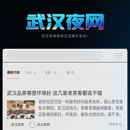
武汉本地夜网生活娱乐论坛!
最新内容
今日
全部
第2页
0
97
武汉品茶哪里环境好 这几家老茶客都说不错
说到在武汉找一处服务好的品茶去处，我心里还是
有点数的。武汉这地方，茶楼茶馆遍地都是，但真
正能做到茶好、环境好、服务也到位的，真不多。
很多朋友来问我“武汉哪里有服务好的品茶”
阅读全文
武汉品茶
武汉夜网