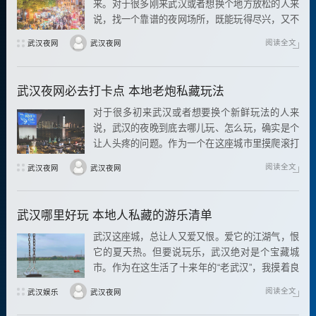
来。对于很多刚来武汉或者想换个地方放松的人来
说，找一个靠谱的夜网场所，既能玩得尽兴，又不
用担心安全和服务质量，确实是个需要花点心思的
阅读全文
武汉夜网
武汉夜网
事。
武汉夜网必去打卡点 本地老炮私藏玩法
对于很多初来武汉或者想要换个新鲜玩法的人来
说，武汉的夜晚到底去哪儿玩、怎么玩，确实是个
让人头疼的问题。作为一个在这座城市里摸爬滚打
多年的老武汉
阅读全文
武汉夜网
武汉夜网
武汉哪里好玩 本地人私藏的游乐清单
武汉这座城，总让人又爱又恨。爱它的江湖气，恨
它的夏天热。但要说玩乐，武汉绝对是个宝藏城
市。作为在这生活了十来年的“老武汉”，我摸着良
心说，武汉玩乐哪里好，真不是光看地图就能找到
阅读全文
武汉娱乐
武汉夜网
的。